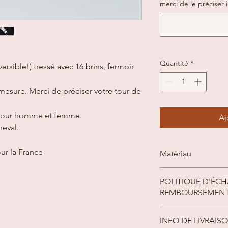
merci de le préciser i
Quantité
*
ersible!) tressé avec 16 brins, fermoir
ur mesure. Merci de préciser votre tour de
 pour homme et femme.
Aj
heval.
our la France
Matériau
crin, acier inoxydable
POLITIQUE D'ÉCH
REMBOURSEMEN
Les articles réalisés
INFO DE LIVRAIS
Notre contrôle qualit