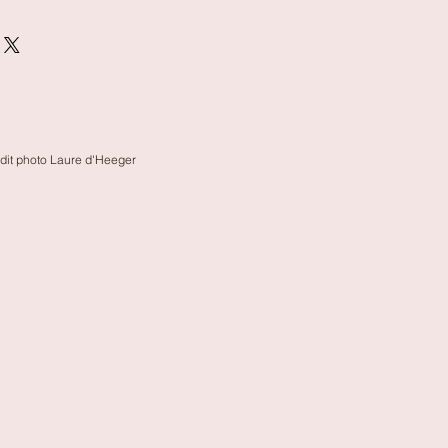
on au client. Dans le cas d'un
olissimo sont offerts pour la
 de renvoyer l'article qui n'a pas
). Les réparations seront effectuées
rticle vous sera envoyé
édit photo Laure d'Heeger