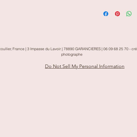
article avant expéditi
Les frais de port en C
problème majeur merci
France.
été porté (à vos frais
après inspection. L'a
gratuitement.
oullier, France | 3 Impasse du Lavoir | 78890 GARANCIERES | 06 09 68 25 70 - cr
photographe
Do Not Sell My Personal Information