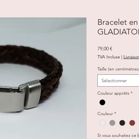
Bracelet en 
GLADIATO
Prix
79,00 €
TVA Incluse
|
Livraiso
Taille (en centimètres
Sélectionner
Couleur apprêts
*
Couleur
*
Si vous souhaitez ce b