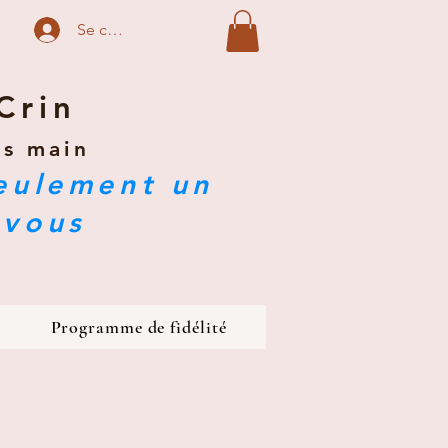
Se connecter
Crin
ts main
seulement un
 vous
Programme de fidélité