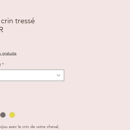
crin tressé
R
n gratuite
)
*
ijou avec le crin de votre cheval,