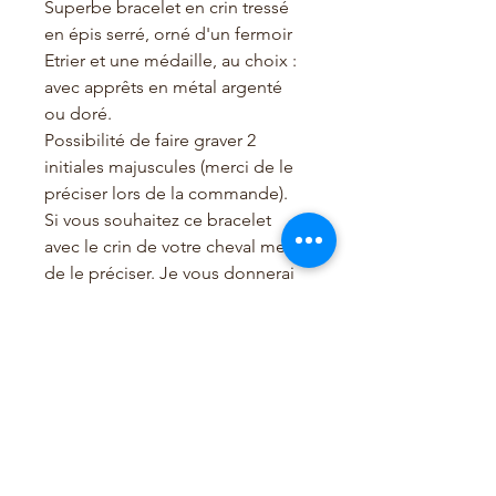
Superbe bracelet en crin tressé
en épis serré, orné d'un fermoir
Etrier et une médaille, au choix :
avec apprêts en métal argenté
ou doré.
Possibilité de faire graver 2
initiales majuscules (merci de le
préciser lors de la commande).
Si vous souhaitez ce bracelet
avec le crin de votre cheval merci
de le préciser. Je vous donnerai
les détails par email.
La livraison est offerte pour la
France
=> le modèle BEL ETRIER est
protégé par un brevet - toute
reproduction est interdite sous
peine de poursuites