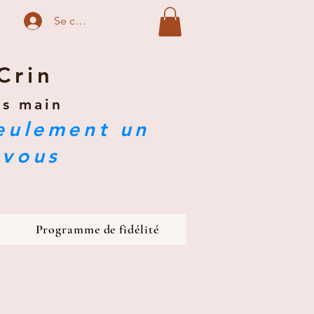
Se connecter
Crin
ts main
seulement un
 vous
Programme de fidélité