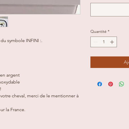
Quantité
*
 du symbole INFINI :.
Aj
en argent
inoxydable
!
 votre cheval, merci de le mentionner à
our la France.