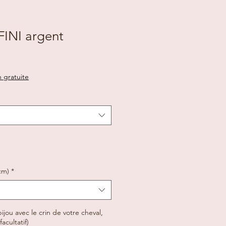
FINI argent
n gratuite
cm)
*
ijou avec le crin de votre cheval,
acultatif)