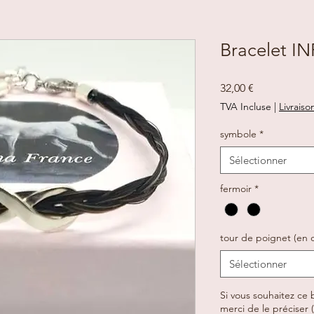
Bracelet IN
Prix
32,00 €
TVA Incluse
|
Livraiso
symbole
*
Sélectionner
fermoir
*
tour de poignet (en 
Sélectionner
Si vous souhaitez ce b
merci de le préciser (f