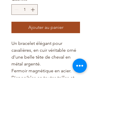
Ajouter au panier
Un bracelet élégant pour
cavalières, en cuir véritable orné
d'une belle tête de cheval en
métal argenté.
Fermoir magnétique en acier.
Disponibles en toutes tailles et
de belles couleurs.
Fait sur mesure (délai 2 à 3 jours).
Merci de préciser votre tour de
poignet à la commande.
Livré dans une jolie boite Rima
France.
Les frais de port sont offerts pour