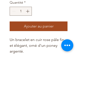
Quantité
*
Ajouter au panier
Un bracelet en cuir rose pâle fin
et élégant, orné d'un poney
argenté.
Fermoir magnétique en acier.
Disponibles en toutes tailles.
Fait sur mesure (délai 2 à 3 jours).
Merci de préciser votre tour de
poignet à la commande.
Livré dans une jolie boite.
Les frais de port sont offerts pour
la France.