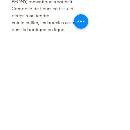
PEONY, romantique à souhait.
Composé de fleurs en tissu et
perles rose tendre.
Voir le collier, les boucles assortis
dans la boutique en ligne.
Se porte aussi bien le soir qu'à la
ville avec un chemisier.
Toutes taillles grâce à sa
chaînette.
Les frais de port sont offerts pour
la France.
Do Not Sell My Personal Information
© 2019 Par Rita Marcoullier, France | 3 Impasse du
Lavoir | 78890 GARANCIERES |
06 09 68 25 70
-
crédit photo Laure d'Heeger photographe